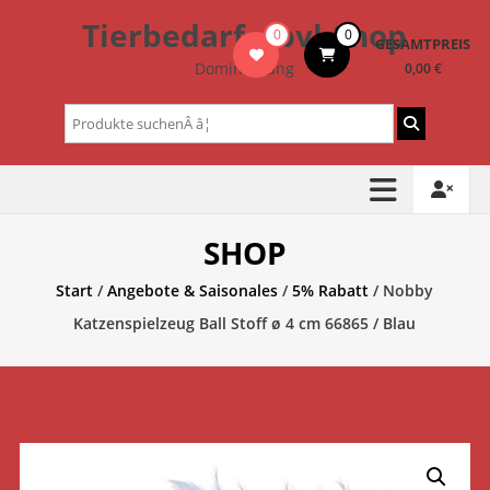
Zum
Tierbedarf – bvl-Shop
0
0
Inhalt
GESAMTPREIS
springen
Dominik Lang
0,00 €
Suchen
nach:
SHOP
Start
/
Angebote & Saisonales
/
5% Rabatt
/ Nobby
Katzenspielzeug Ball Stoff ø 4 cm 66865 / Blau