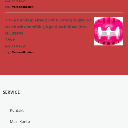
inkl. 19 % MwSt.
zzgl.
Versandkosten
Trixie Hundespielzeug Soft & Strong Rugby TPR
weich schwimmfähig & geräusch 10 cm (Art.-
Nr. 33476)
7,59
€
inkl. 19 % MwSt.
zzgl.
Versandkosten
SERVICE
Kontakt
Mein Konto