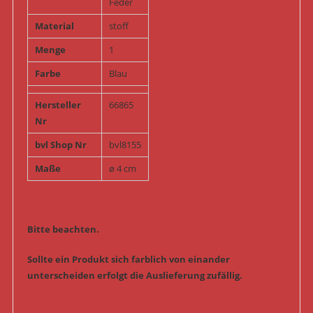
Feder
Material
stoff
Menge
1
Farbe
Blau
Hersteller
66865
Nr
bvl Shop Nr
bvl8155
Maße
ø 4 cm
Bitte beachten.
Sollte ein Produkt sich farblich von einander
unterscheiden erfolgt die Auslieferung zufällig.