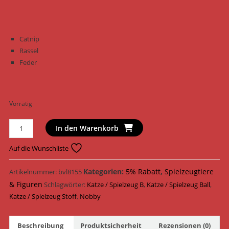
Catnip
Rassel
Feder
Vorrätig
Nobby
In den Warenkorb
Katzenspielzeug
Ball
Auf die Wunschliste
Stoff
ø
Kategorien:
5% Rabatt
,
Spielzeugtiere
Artikelnummer:
bvl8155
4
& Figuren
Schlagwörter:
Katze / Spielzeug B
,
Katze / Spielzeug Ball
,
cm
Katze / Spielzeug Stoff
,
Nobby
66865
/
Beschreibung
Produktsicherheit
Rezensionen (0)