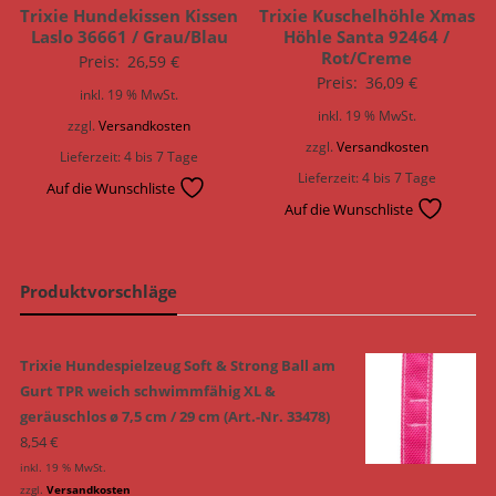
Trixie Hundekissen Kissen
Trixie Kuschelhöhle Xmas
Laslo 36661 / Grau/Blau
Höhle Santa 92464 /
Rot/Creme
Preis:
26,59
€
Preis:
36,09
€
inkl. 19 % MwSt.
inkl. 19 % MwSt.
zzgl.
Versandkosten
zzgl.
Versandkosten
Lieferzeit:
4 bis 7 Tage
Lieferzeit:
4 bis 7 Tage
Auf die Wunschliste
Auf die Wunschliste
Produktvorschläge
Trixie Hundespielzeug Soft & Strong Ball am
Gurt TPR weich schwimmfähig XL &
geräuschlos ø 7,5 cm / 29 cm (Art.-Nr. 33478)
8,54
€
inkl. 19 % MwSt.
zzgl.
Versandkosten