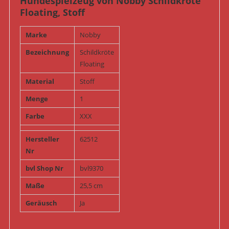
Hundespielzeug von Nobby Schildkröte
Floating, Stoff
Marke
Nobby
Bezeichnung
Schildkröte
Floating
Material
Stoff
Menge
1
Farbe
XXX
Hersteller
62512
Nr
bvl Shop Nr
bvl9370
Maße
25,5 cm
Geräusch
Ja