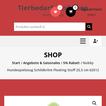
Zum
Tierbedarf – bvl-Shop
0
0
Inhalt
GESAMTPREIS
springen
Dominik Lang
0,00 €
Suchen
nach:
SHOP
Start
/
Angebote & Saisonales
/
5% Rabatt
/ Nobby
Hundespielzeug Schildkröte Floating Stoff 25,5 cm 62512