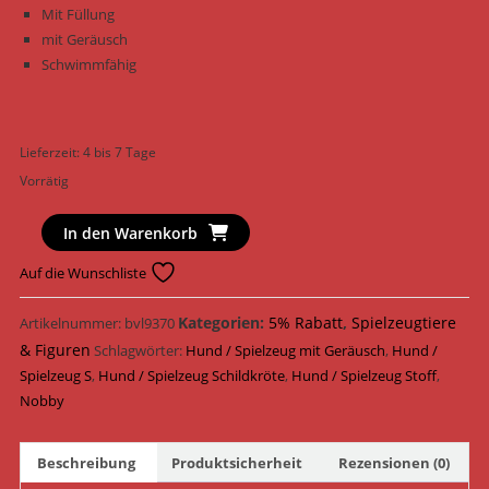
Mit Füllung
mit Geräusch
Schwimmfähig
Lieferzeit:
4 bis 7 Tage
Vorrätig
Nobby
In den Warenkorb
Hundespielzeug
Auf die Wunschliste
Schildkröte
Floating
Kategorien:
5% Rabatt
,
Spielzeugtiere
Artikelnummer:
bvl9370
Stoff
& Figuren
25,5
Schlagwörter:
Hund / Spielzeug mit Geräusch
,
Hund /
cm
Spielzeug S
,
Hund / Spielzeug Schildkröte
,
Hund / Spielzeug Stoff
,
62512
Nobby
Menge
Beschreibung
Produktsicherheit
Rezensionen (0)