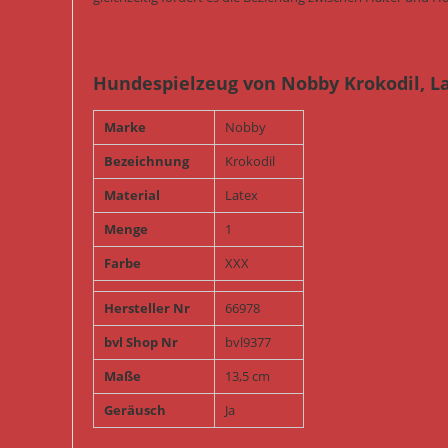
Hundespielzeug von Nobby Krokodil, L
Marke
Nobby
Bezeichnung
Krokodil
Material
Latex
Menge
1
Farbe
XXX
Hersteller Nr
66978
bvl Shop Nr
bvl9377
Maße
13,5 cm
Geräusch
Ja