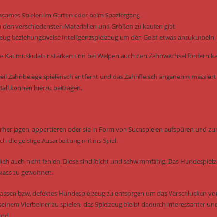
einsames Spielen im Garten oder beim Spaziergang
n den verschiedensten Materialien und Größen zu kaufen gibt
elzeug beziehungsweise Intelligenzspielzeug um den Geist etwas anzukurbeln
e die Kaumuskulatur stärken und bei Welpen auch den Zahnwechsel fördern k
il Zahnbelege spielerisch entfernt und das Zahnfleisch angenehm massiert
all können hierzu beitragen.
erher jagen, apportieren oder sie in Form von Suchspielen aufspüren und zu
h die geistige Ausarbeitung mit ins Spiel.
ich auch nicht fehlen. Diese sind leicht und schwimmfähig. Das Hundespiel
 Nass zu gewöhnen.
u lassen bzw. defektes Hundespielzeug zu entsorgen um das Verschlucken vo
seinem Vierbeiner zu spielen, das Spielzeug bleibt dadurch interessanter un
und.