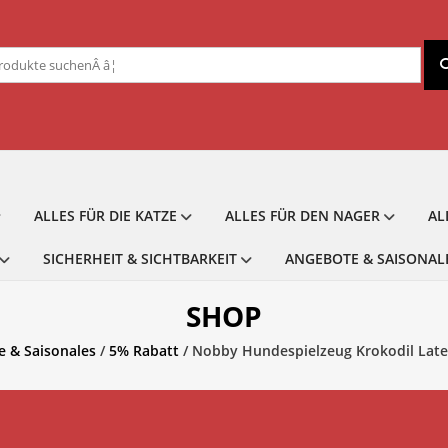
chen
ch:
ALLES FÜR DIE KATZE
ALLES FÜR DEN NAGER
AL
SICHERHEIT & SICHTBARKEIT
ANGEBOTE & SAISONAL
SHOP
 & Saisonales
/
5% Rabatt
/ Nobby Hundespielzeug Krokodil Late