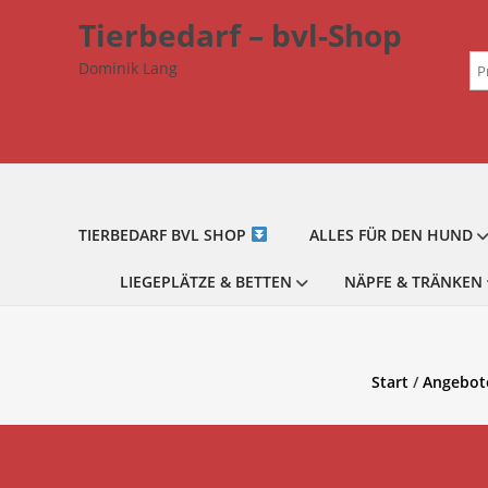
Zum
Tierbedarf – bvl-Shop
Inhalt
Su
springen
Dominik Lang
na
TIERBEDARF BVL SHOP
ALLES FÜR DEN HUND
LIEGEPLÄTZE & BETTEN
NÄPFE & TRÄNKEN
Start
/
Angebote