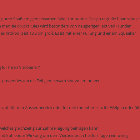
iguren Spaß am gemeinsamen Spiel. Ihr buntes Design regt die Phantasie a
 man sie drückt. Dies wird besonders von neugierigen, aktiven Hunden
s Krokodils ist 13,5 cm groß. Es ist mit einer Füllung und einem Squeaker
für Ihren Vierbeiner?
was passendes um die Zeit gemeinsam sinnvoll zu nutzen.
en, ob für den Aussenbereich oder für den Innenbereich, für Welpen oder ält
welches gleichzeitig zur Zahnreinigung beitragen kann
it kühlender Wirkung um dem Vierbeiner an heißen Tagen ein wenig