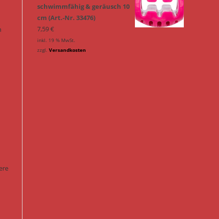
schwimmfähig & geräusch 10
cm (Art.-Nr. 33476)
7,59
€
n
inkl. 19 % MwSt.
zzgl.
Versandkosten
ere