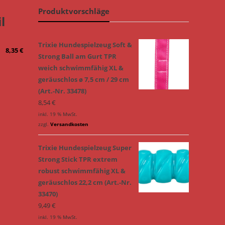
Produktvorschläge
l
Trixie Hundespielzeug Soft &
8,35
€
Strong Ball am Gurt TPR
weich schwimmfähig XL &
geräuschlos ø 7,5 cm / 29 cm
(Art.-Nr. 33478)
8,54
€
inkl. 19 % MwSt.
zzgl.
Versandkosten
Trixie Hundespielzeug Super
Strong Stick TPR extrem
robust schwimmfähig XL &
geräuschlos 22,2 cm (Art.-Nr.
33470)
9,49
€
inkl. 19 % MwSt.