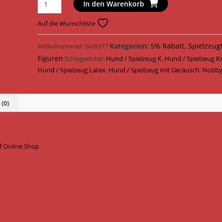
Nobby
In den Warenkorb
Hundespielzeug
Krokodil
Auf die Wunschliste
Latex
13,5
Kategorien:
5% Rabatt
,
Spielzeug
Artikelnummer:
bvl9377
cm
Figuren
Schlagwörter:
Hund / Spielzeug K
,
Hund / Spielzeug K
66978
Hund / Spielzeug Latex
,
Hund / Spielzeug mit Geräusch
,
Nobb
Menge
(0)
f Online Shop