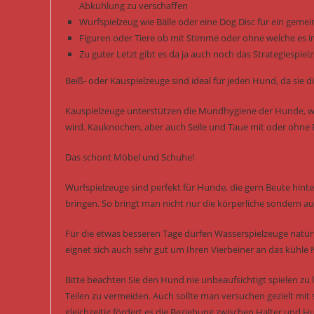
Abkühlung zu verschaffen
Wurfspielzeug wie Bälle oder eine Dog Disc für ein gem
Figuren oder Tiere ob mit Stimme oder ohne welche es i
Zu guter Letzt gibt es da ja auch noch das Strategiespi
Beiß- oder Kauspielzeuge sind ideal für jeden Hund, da si
Kauspielzeuge unterstützen die Mundhygiene der Hunde, we
wird. Kauknochen, aber auch Seile und Taue mit oder ohne B
Das schont Möbel und Schuhe!
Wurfspielzeuge sind perfekt für Hunde, die gern Beute hint
bringen. So bringt man nicht nur die körperliche sondern auc
Für die etwas besseren Tage dürfen Wasserspielzeuge natürl
eignet sich auch sehr gut um Ihren Vierbeiner an das kühle
Bitte beachten Sie den Hund nie unbeaufsichtigt spielen z
Teilen zu vermeiden. Auch sollte man versuchen gezielt mit 
gleichzeitig fördert es die Beziehung zwischen Halter und H