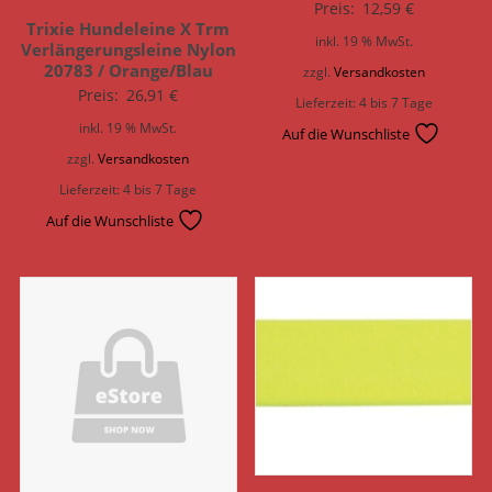
Preis:
12,59
€
Trixie Hundeleine X Trm
inkl. 19 % MwSt.
Verlängerungsleine Nylon
20783 / Orange/Blau
zzgl.
Versandkosten
Preis:
26,91
€
Lieferzeit:
4 bis 7 Tage
inkl. 19 % MwSt.
Auf die Wunschliste
zzgl.
Versandkosten
Lieferzeit:
4 bis 7 Tage
Auf die Wunschliste