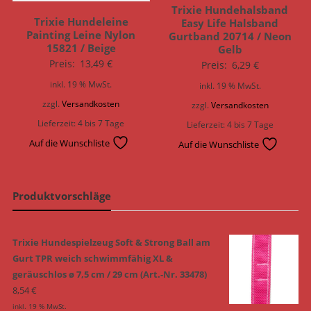
Trixie Hundehalsband
Trixie Hundeleine
Easy Life Halsband
Painting Leine Nylon
Gurtband 20714 / Neon
15821 / Beige
Gelb
Preis:
13,49
€
Preis:
6,29
€
inkl. 19 % MwSt.
inkl. 19 % MwSt.
zzgl.
Versandkosten
zzgl.
Versandkosten
Lieferzeit:
4 bis 7 Tage
Lieferzeit:
4 bis 7 Tage
Auf die Wunschliste
Auf die Wunschliste
Produktvorschläge
Trixie Hundespielzeug Soft & Strong Ball am
Gurt TPR weich schwimmfähig XL &
geräuschlos ø 7,5 cm / 29 cm (Art.-Nr. 33478)
8,54
€
inkl. 19 % MwSt.