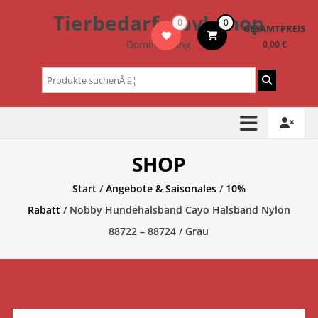
Zum
Tierbedarf – bvl-Shop
0
0
Inhalt
GESAMTPREIS
springen
Dominik Lang
0,00 €
Suchen
nach:
SHOP
Start
/
Angebote & Saisonales
/
10%
Rabatt
/ Nobby Hundehalsband Cayo Halsband Nylon
88722 – 88724 / Grau