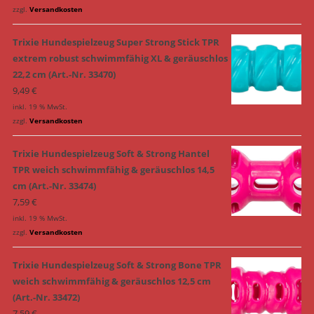
zzgl.
Versandkosten
Trixie Hundespielzeug Super Strong Stick TPR
extrem robust schwimmfähig XL & geräuschlos
22,2 cm (Art.-Nr. 33470)
9,49
€
inkl. 19 % MwSt.
zzgl.
Versandkosten
Trixie Hundespielzeug Soft & Strong Hantel
TPR weich schwimmfähig & geräuschlos 14,5
cm (Art.-Nr. 33474)
7,59
€
inkl. 19 % MwSt.
zzgl.
Versandkosten
Trixie Hundespielzeug Soft & Strong Bone TPR
weich schwimmfähig & geräuschlos 12,5 cm
(Art.-Nr. 33472)
7,59
€