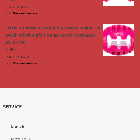
inkl. 19 % MwSt.
zzgl.
Versandkosten
Trixie Hundespielzeug Soft & Strong Rugby TPR
weich schwimmfähig & geräusch 10 cm (Art.-
Nr. 33476)
7,59
€
inkl. 19 % MwSt.
zzgl.
Versandkosten
SERVICE
Kontakt
Mein Konto