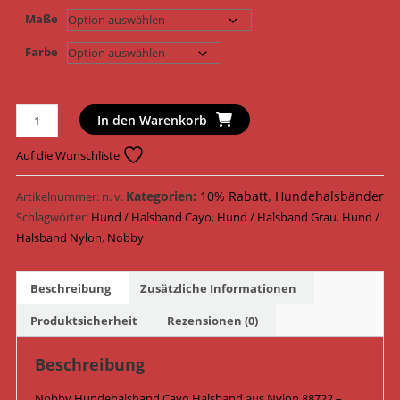
Maße
Farbe
Nobby Hundehalsband
In den Warenkorb
Cayo
Halsband
Auf die Wunschliste
Nylon
88722
Kategorien:
10% Rabatt
,
Hundehalsbänder
Artikelnummer:
n. v.
-
Schlagwörter:
Hund / Halsband Cayo
,
Hund / Halsband Grau
,
Hund /
88724
Halsband Nylon
,
Nobby
/
Grau
Beschreibung
Zusätzliche Informationen
Menge
Produktsicherheit
Rezensionen (0)
Beschreibung
Nobby Hundehalsband Cayo Halsband aus Nylon 88722 –