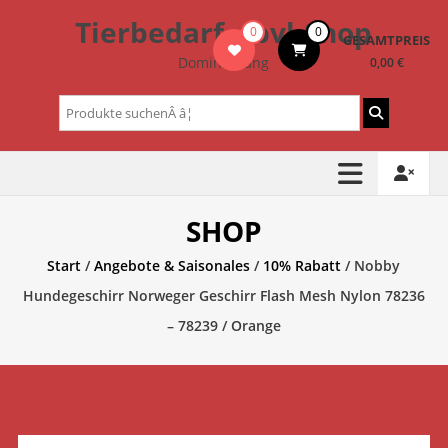
Zum
Tierbedarf – bvl-Shop
0
0
Inhalt
GESAMTPREIS
springen
Dominik Lang
0,00 €
Suchen
nach:
SHOP
Start
/
Angebote & Saisonales
/
10% Rabatt
/ Nobby
Hundegeschirr Norweger Geschirr Flash Mesh Nylon 78236
– 78239 / Orange