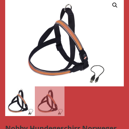
Nobby Hundegeschirr Norweger