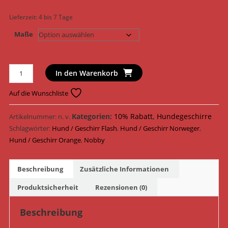
Lieferzeit:
4 bis 7 Tage
Maße
Nobby
In den Warenkorb
Hundegeschirr
Norweger
Auf die Wunschliste
Geschirr
Flash
Kategorien:
10% Rabatt
,
Hundegeschirre
Artikelnummer:
n. v.
Mesh
Schlagwörter:
Hund / Geschirr Flash
,
Hund / Geschirr Norweger
,
Nylon
Hund / Geschirr Orange
,
Nobby
78236
-
Beschreibung
Zusätzliche Informationen
78239
/
Produktsicherheit
Rezensionen (0)
Orange
Menge
Beschreibung