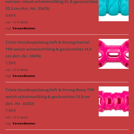
extrem robust schwimmfähig XL & geräuschlos
22,2 cm (Art.-Nr. 33470)
9,49
€
inkl. 19 % MwSt.
zzgl.
Versandkosten
Trixie Hundespielzeug Soft & Strong Hantel
TPR weich schwimmfähig & geräuschlos 14,5
cm (Art.-Nr. 33474)
7,59
€
inkl. 19 % MwSt.
zzgl.
Versandkosten
Trixie Hundespielzeug Soft & Strong Bone TPR
weich schwimmfähig & geräuschlos 12,5 cm
(Art.-Nr. 33472)
7,59
€
inkl. 19 % MwSt.
zzgl.
Versandkosten