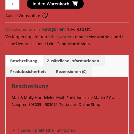
Max
In den Warenkorb
&
Molly
Auf die Wunschliste
Hundeleine
Multi
Kategorien:
10% Rabatt
,
Artikelnummer:
n. v.
Funktionsleine
Verlängerungsleinen
Schlagwörter:
Hund / Leine Matrix
,
Hund /
Matrix
Leine Neopren
,
Hund / Leine Sand
,
Max & Molly
2.0
Neopren
Beschreibung
Zusätzliche Informationen
303009
-
Produktsicherheit
Rezensionen (0)
303012
/
Beschreibung
Sand
Max & Molly Hundeleine Multi Funktionsleine Matrix 2.0 aus
Menge
Neopren 303009 – 303012, Tierbedarf Online Shop
1 Leine, 7 praktische Funktionen