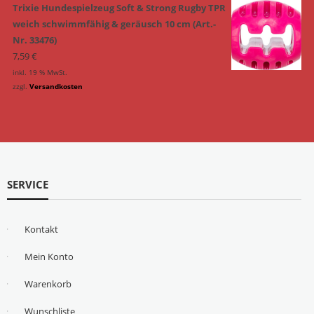
Trixie Hundespielzeug Soft & Strong Rugby TPR
weich schwimmfähig & geräusch 10 cm (Art.-
Nr. 33476)
7,59
€
inkl. 19 % MwSt.
zzgl.
Versandkosten
SERVICE
Kontakt
Mein Konto
Warenkorb
Wunschliste