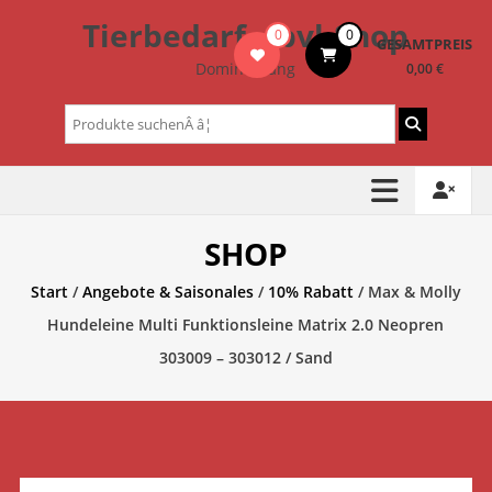
Zum
Tierbedarf – bvl-Shop
0
0
Inhalt
GESAMTPREIS
springen
Dominik Lang
0,00 €
Suchen
nach:
SHOP
Start
/
Angebote & Saisonales
/
10% Rabatt
/ Max & Molly
Hundeleine Multi Funktionsleine Matrix 2.0 Neopren
303009 – 303012 / Sand