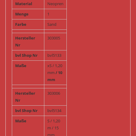
Material
Neopren
Menge
1
Farbe
Sand
Hersteller
303005
Nr
bvl Shop Nr
bvl5133
Maße
xS / 1,20
mm
/ 10
mm
Hersteller
303006
Nr
bvl Shop Nr
bvl5134
Maße
S / 1,20
m / 15
mm