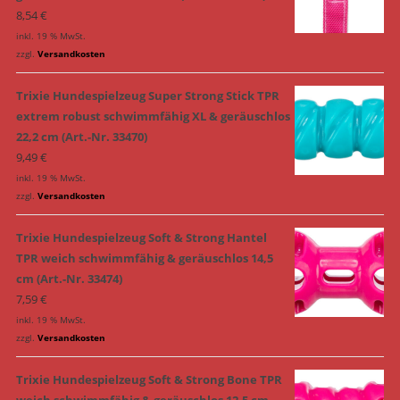
8,54
€
inkl. 19 % MwSt.
zzgl.
Versandkosten
Trixie Hundespielzeug Super Strong Stick TPR
extrem robust schwimmfähig XL & geräuschlos
22,2 cm (Art.-Nr. 33470)
9,49
€
inkl. 19 % MwSt.
zzgl.
Versandkosten
Trixie Hundespielzeug Soft & Strong Hantel
TPR weich schwimmfähig & geräuschlos 14,5
cm (Art.-Nr. 33474)
7,59
€
inkl. 19 % MwSt.
zzgl.
Versandkosten
Trixie Hundespielzeug Soft & Strong Bone TPR
weich schwimmfähig & geräuschlos 12,5 cm