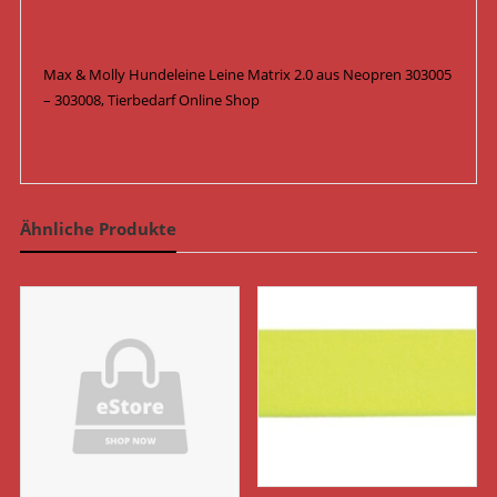
Max & Molly Hundeleine Leine Matrix 2.0 aus Neopren 303005
– 303008, Tierbedarf Online Shop
Ähnliche Produkte