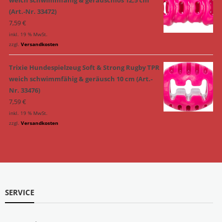
(Art.-Nr. 33472)
7,59
€
inkl. 19 % MwSt.
zzgl.
Versandkosten
Trixie Hundespielzeug Soft & Strong Rugby TPR
weich schwimmfähig & geräusch 10 cm (Art.-
Nr. 33476)
7,59
€
inkl. 19 % MwSt.
zzgl.
Versandkosten
SERVICE