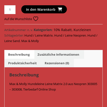
Max
In den Warenkorb
&
Molly
Auf die Wunschliste
Hundeleine
Leine
Kategorien:
10% Rabatt
,
Kurzleinen
Artikelnummer:
n. v.
Matrix
Schlagwörter:
Hund / Leine Matrix
,
Hund / Leine Neopren
,
Hund /
2.0
Leine Sand
,
Max & Molly
Neopren
303005
Beschreibung
Zusätzliche Informationen
-
303008
Produktsicherheit
Rezensionen (0)
/
Sand
Beschreibung
Menge
Max & Molly Hundeleine Leine Matrix 2.0 aus Neopren 303005
– 303008, Tierbedarf Online Shop