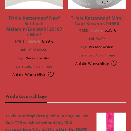
Trixie Katzennapf Napf
Trixie Katzennapf Mimi
Set flach
Napf Keramik 24650
Melamin/Edelstahl 25187
Ursprünglich
Aktuell
Preis:
5,99
€
5,39
€
/ Weiß
Preis
Preis
inkl. MwSt.
Ursprünglicher
Aktueller
Preis:
9,99
€
8,99
€
war:
ist:
zzgl.
Versandkosten
Preis
Preis
inkl. 19 % MwSt.
5,99 €
5,39 €.
war:
ist:
Lieferzeit:
4 bis 7 Tage
zzgl.
Versandkosten
9,99 €
8,99 €.
Auf die Wunschliste
Lieferzeit:
4 bis 7 Tage
Auf die Wunschliste
Produktvorschläge
Trixie Hundespielzeug Soft & Strong Ball am
Gurt TPR weich schwimmfähig XL &
geräuschlos ø 7,5 cm / 29 cm (Art.-Nr. 33478)