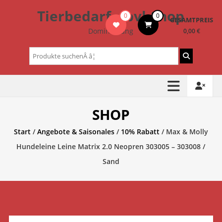
Zum
Tierbedarf – bvl-Shop
0
0
Inhalt
GESAMTPREIS
springen
Dominik Lang
0,00 €
Suchen
nach:
SHOP
Start
/
Angebote & Saisonales
/
10% Rabatt
/ Max & Molly
Hundeleine Leine Matrix 2.0 Neopren 303005 – 303008 /
Sand