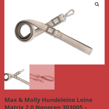
Max & Molly Hundeleine Leine
Matrix 2.0 Neopren 303005 –