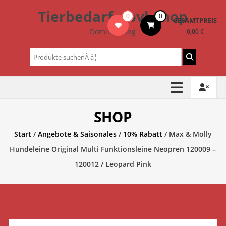
Zum
Tierbedarf – bvl-Shop
0
0
Inhalt
GESAMTPREIS
springen
Dominik Lang
0,00 €
Suchen
nach:
SHOP
Start
/
Angebote & Saisonales
/
10% Rabatt
/ Max & Molly
Hundeleine Original Multi Funktionsleine Neopren 120009 –
120012 / Leopard Pink