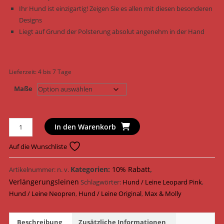
Ihr Hund ist einzigartig! Zeigen Sie es allen mit diesen besonderen
Designs
Liegt auf Grund der Polsterung absolut angenehm in der Hand
Lieferzeit:
4 bis 7 Tage
Maße
Max
In den Warenkorb
&
Molly
Auf die Wunschliste
Hundeleine
Original
Kategorien:
10% Rabatt
,
Artikelnummer:
n. v.
Multi
Verlängerungsleinen
Schlagwörter:
Hund / Leine Leopard Pink
,
Funktionsleine
Hund / Leine Neopren
,
Hund / Leine Original
,
Max & Molly
Neopren
120009
Beschreibung
Zusätzliche Informationen