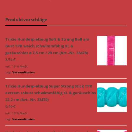
Produktvorschläge
Trixie Hundespielzeug Soft & Strong Ball am
Gurt TPR weich schwimmfähig XL &
geräuschlos ø 7,5 cm / 29 cm (Art.-Nr. 33478)
8,54
€
inkl. 19 % MwSt.
zzgl.
Versandkosten
Trixie Hundespielzeug Super Strong Stick TPR
extrem robust schwimmfähig XL & geräuschlos
22,2 cm (Art.-Nr. 33470)
9,49
€
inkl. 19 % MwSt.
zzgl.
Versandkosten