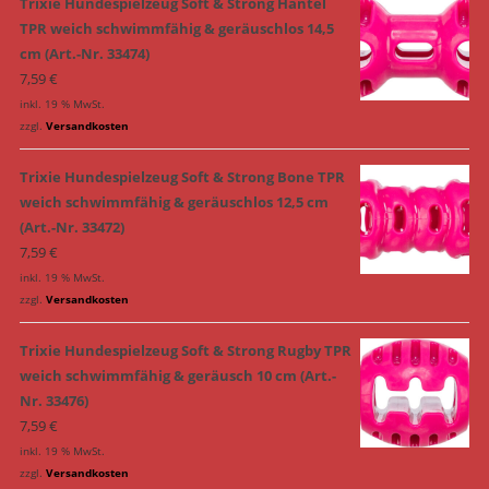
Trixie Hundespielzeug Soft & Strong Hantel
TPR weich schwimmfähig & geräuschlos 14,5
cm (Art.-Nr. 33474)
7,59
€
inkl. 19 % MwSt.
zzgl.
Versandkosten
Trixie Hundespielzeug Soft & Strong Bone TPR
weich schwimmfähig & geräuschlos 12,5 cm
(Art.-Nr. 33472)
7,59
€
inkl. 19 % MwSt.
zzgl.
Versandkosten
Trixie Hundespielzeug Soft & Strong Rugby TPR
weich schwimmfähig & geräusch 10 cm (Art.-
Nr. 33476)
7,59
€
inkl. 19 % MwSt.
zzgl.
Versandkosten