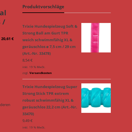
Produktvorschläge
al
 /
Trixie Hundespielzeug Soft &
Strong Ball am Gurt TPR
–
20,61
€
weich schwimmfähig XL &
geräuschlos ø 7,5 cm / 29 cm
(Art.-Nr. 33478)
8,54
€
inkl. 19 % MwSt.
zzgl.
Versandkosten
Trixie Hundespielzeug Super
Strong Stick TPR extrem
robust schwimmfähig XL &
onderen
geräuschlos 22,2 cm (Art.-Nr.
33470)
9,49
€
inkl. 19 % MwSt.