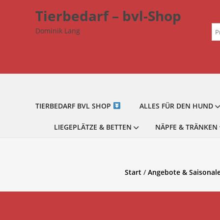
Zum
Tierbedarf – bvl-Shop
Inhalt
Su
springen
Dominik Lang
na
TIERBEDARF BVL SHOP
ALLES FÜR DEN HUND
LIEGEPLÄTZE & BETTEN
NÄPFE & TRÄNKEN
Start
/
Angebote & Saisonal