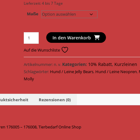
Lieferzeit:
4 bis 7 Tage
Maße
Max
In den Warenkorb
&
Molly
Auf die Wunschliste
Hundeleine
Original
Kategorien:
10% Rabatt
,
Kurzleinen
Artikelnummer:
n. v.
Leine
Schlagwörter:
Hund / Leine Jelly Bears
,
Hund / Leine Neopren
,
Neopren
Molly
176005
-
uktsicherheit
Rezensionen (0)
176008
/
Jelly
Bears
ren 176005 – 176008, Tierbedarf Online Shop
Menge