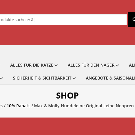
chen
ch:
ALLES FÜR DIE KATZE
ALLES FÜR DEN NAGER
AL
SICHERHEIT & SICHTBARKEIT
ANGEBOTE & SAISONAL
SHOP
es
/
10% Rabatt
/ Max & Molly Hundeleine Original Leine Neopren 1