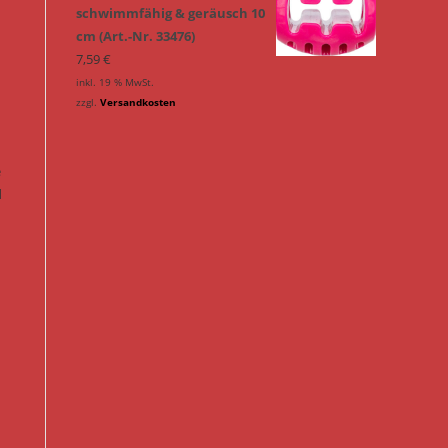
schwimmfähig & geräusch 10
cm (Art.-Nr. 33476)
7,59
€
inkl. 19 % MwSt.
zzgl.
Versandkosten
e
d