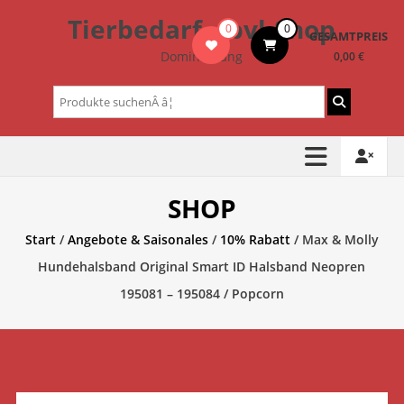
Zum
Tierbedarf – bvl-Shop
0
0
Inhalt
GESAMTPREIS
springen
Dominik Lang
0,00 €
Suchen
nach:
SHOP
Start
/
Angebote & Saisonales
/
10% Rabatt
/ Max & Molly
Hundehalsband Original Smart ID Halsband Neopren
195081 – 195084 / Popcorn