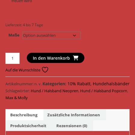
freuen wird
Lieferzeit:
4 bis 7 Tage
Maße
Max
In den Warenkorb
&
Molly
Auf die Wunschliste
Hundehalsband
Original
Kategorien:
10% Rabatt
,
Hundehalsbänder
Artikelnummer:
n. v.
Smart
Schlagwörter:
Hund / Halsband Neopren
,
Hund / Halsband Popcorn
,
ID
Max & Molly
Halsband
Neopren
Beschreibung
Zusätzliche Informationen
195081
-
Produktsicherheit
Rezensionen (0)
195084