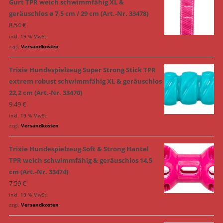
Gurt TPR weich schwimmfähig XL &
geräuschlos ø 7,5 cm / 29 cm (Art.-Nr. 33478)
8,54
€
inkl. 19 % MwSt.
zzgl.
Versandkosten
Trixie Hundespielzeug Super Strong Stick TPR
extrem robust schwimmfähig XL & geräuschlos
22,2 cm (Art.-Nr. 33470)
9,49
€
inkl. 19 % MwSt.
zzgl.
Versandkosten
Trixie Hundespielzeug Soft & Strong Hantel
TPR weich schwimmfähig & geräuschlos 14,5
cm (Art.-Nr. 33474)
7,59
€
inkl. 19 % MwSt.
zzgl.
Versandkosten