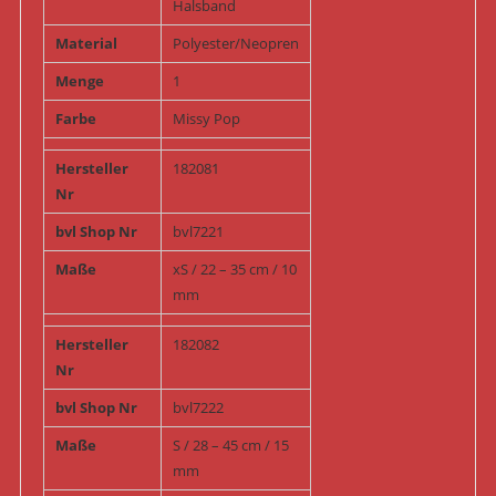
Halsband
Material
Polyester/Neopren
Menge
1
Farbe
Missy Pop
Hersteller
182081
Nr
bvl Shop Nr
bvl7221
Maße
xS / 22 – 35 cm / 10
mm
Hersteller
182082
Nr
bvl Shop Nr
bvl7222
Maße
S / 28 – 45 cm / 15
mm