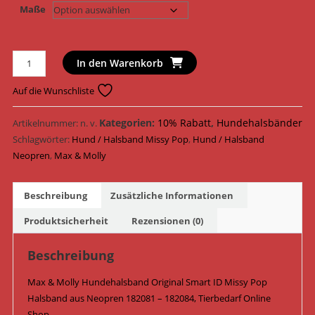
Maße
Max
In den Warenkorb
&
Molly
Auf die Wunschliste
Hundehalsband
Original
Kategorien:
10% Rabatt
,
Hundehalsbänder
Artikelnummer:
n. v.
Smart
Schlagwörter:
Hund / Halsband Missy Pop
,
Hund / Halsband
ID
Neopren
,
Max & Molly
Halsband
Neopren
Beschreibung
Zusätzliche Informationen
182081
-
Produktsicherheit
Rezensionen (0)
182084
/
Beschreibung
Missy
Max & Molly Hundehalsband Original Smart ID Missy Pop
Pop
Halsband aus Neopren 182081 – 182084, Tierbedarf Online
Menge
Shop