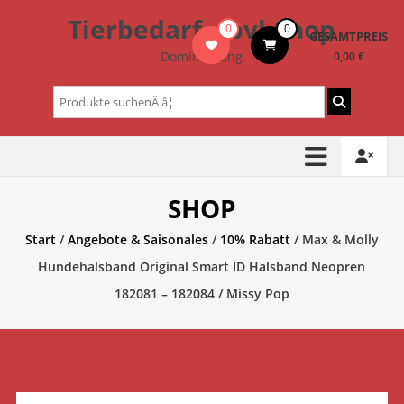
Zum
Tierbedarf – bvl-Shop
0
0
Inhalt
GESAMTPREIS
springen
Dominik Lang
0,00 €
Suchen
nach:
SHOP
Start
/
Angebote & Saisonales
/
10% Rabatt
/ Max & Molly
Hundehalsband Original Smart ID Halsband Neopren
182081 – 182084 / Missy Pop