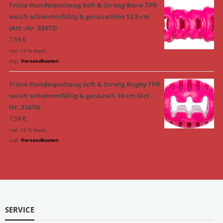
Trixie Hundespielzeug Soft & Strong Bone TPR
weich schwimmfähig & geräuschlos 12,5 cm
(Art.-Nr. 33472)
7,59
€
inkl. 19 % MwSt.
zzgl.
Versandkosten
Trixie Hundespielzeug Soft & Strong Rugby TPR
weich schwimmfähig & geräusch 10 cm (Art.-
Nr. 33476)
7,59
€
inkl. 19 % MwSt.
zzgl.
Versandkosten
SERVICE