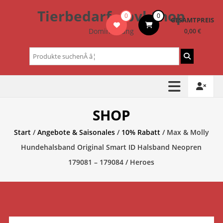
Zum
Tierbedarf – bvl-Shop
0
0
Inhalt
GESAMTPREIS
springen
Dominik Lang
0,00 €
Suchen
nach:
SHOP
Start
/
Angebote & Saisonales
/
10% Rabatt
/ Max & Molly
Hundehalsband Original Smart ID Halsband Neopren
179081 – 179084 / Heroes