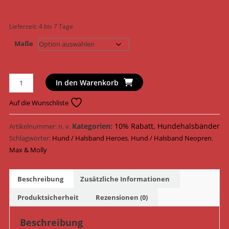
Lieferzeit:
4 bis 7 Tage
Maße
Max
In den Warenkorb
&
Molly
Auf die Wunschliste
Hundehalsband
Original
Kategorien:
10% Rabatt
,
Hundehalsbänder
Artikelnummer:
n. v.
Smart
Schlagwörter:
Hund / Halsband Heroes
,
Hund / Halsband Neopren
,
ID
Max & Molly
Halsband
Neopren
Beschreibung
Zusätzliche Informationen
179081
-
Produktsicherheit
Rezensionen (0)
179084
/
Beschreibung