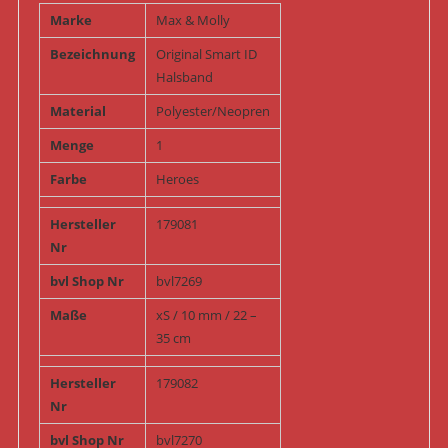
Marke
Max & Molly
Bezeichnung
Original Smart ID
Halsband
Material
Polyester/Neopren
Menge
1
Farbe
Heroes
Hersteller
179081
Nr
bvl Shop Nr
bvl7269
Maße
xS / 10 mm / 22 –
35 cm
Hersteller
179082
Nr
bvl Shop Nr
bvl7270