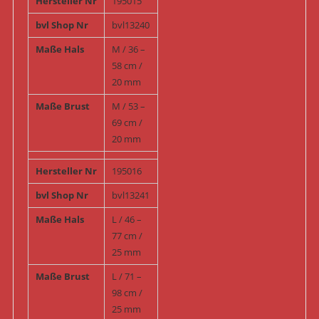
Hersteller Nr
195015
bvl Shop Nr
bvl13240
Maße Hals
M / 36 –
58 cm /
20 mm
Maße Brust
M / 53 –
69 cm /
20 mm
Hersteller Nr
195016
bvl Shop Nr
bvl13241
Maße Hals
L / 46 –
77 cm /
25 mm
Maße Brust
L / 71 –
98 cm /
25 mm