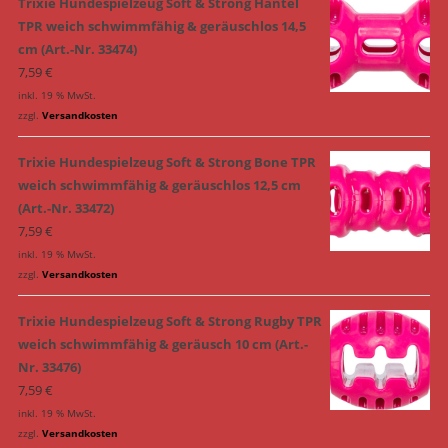
Trixie Hundespielzeug Soft & Strong Hantel
TPR weich schwimmfähig & geräuschlos 14,5
cm (Art.-Nr. 33474)
7,59
€
inkl. 19 % MwSt.
zzgl.
Versandkosten
Trixie Hundespielzeug Soft & Strong Bone TPR
weich schwimmfähig & geräuschlos 12,5 cm
(Art.-Nr. 33472)
7,59
€
inkl. 19 % MwSt.
zzgl.
Versandkosten
Trixie Hundespielzeug Soft & Strong Rugby TPR
weich schwimmfähig & geräusch 10 cm (Art.-
Nr. 33476)
7,59
€
inkl. 19 % MwSt.
zzgl.
Versandkosten