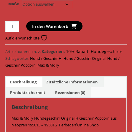
Maße
Max
In den Warenkorb
&
Molly
Auf die Wunschliste
Hundegeschirr
Original
Kategorien:
10% Rabatt
,
Hundegeschirre
Artikelnummer:
n. v.
H
Schlagwörter:
Hund / Geschirr H
,
Hund / Geschirr Original
,
Hund /
Geschirr
Geschirr Popcorn
,
Max & Molly
Neopren
195013
Beschreibung
Zusätzliche Informationen
-
195016
Produktsicherheit
Rezensionen (0)
/
Popcorn
Beschreibung
Menge
Max & Molly Hundegeschirr Original H Geschirr Popcorn aus
Neopren 195013 – 195016, Tierbedarf Online Shop