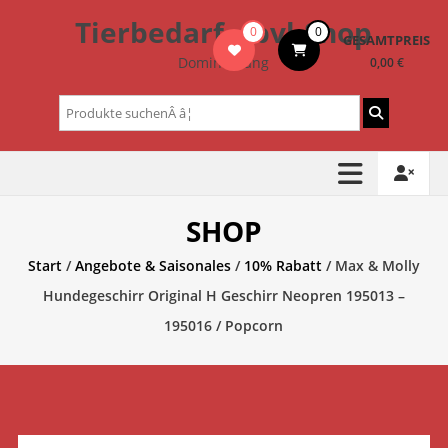
Zum
Tierbedarf – bvl-Shop
0
0
Inhalt
GESAMTPREIS
springen
Dominik Lang
0,00 €
Suchen
nach:
SHOP
Start
/
Angebote & Saisonales
/
10% Rabatt
/ Max & Molly
Hundegeschirr Original H Geschirr Neopren 195013 –
195016 / Popcorn