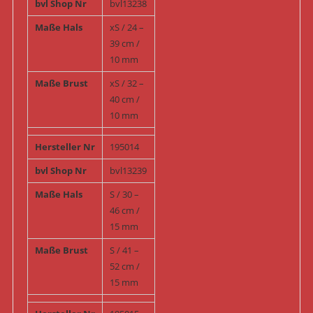
bvl Shop Nr
bvl13238
Maße Hals
xS / 24 –
39 cm /
10 mm
Maße Brust
xS / 32 –
40 cm /
10 mm
Hersteller Nr
195014
bvl Shop Nr
bvl13239
Maße Hals
S / 30 –
46 cm /
15 mm
Maße Brust
S / 41 –
52 cm /
15 mm