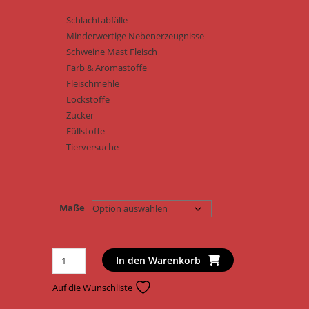
Schlachtabfälle
Minderwertige Nebenerzeugnisse
Schweine Mast Fleisch
Farb & Aromastoffe
Fleischmehle
Lockstoffe
Zucker
Füllstoffe
Tierversuche
Maße
Amadeo
In den Warenkorb
Katzenfutter
High
Auf die Wunschliste
Premium