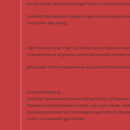
Das für Katzen lebensnotwendige Taurin ist optimal enthalt
Spezielle Pflanzenfasern binden aufgenommene Katzenhaar
natürlichen Weg erfolgt.
High Premium Grain Free“ Cat füttern Sie am besten trocken. S
intensives Kauen ist gesund und erhält gesunde und widers
Bitte stellen Sie Ihrer Katze immer ausreichend frisches Was
Zusammensetzung:
Kartoffeln (getrocknet), frisches Geflügel (25%), geflügelpro
Rübentrockenschnitzel (entzuckert), Lein- saat, Erbsen, Grieb
Grünlippmuschelextrakt, Preiselbeeren (getrocknet), Blaube
Inulin), Yuccaextrakt (getrocknet).