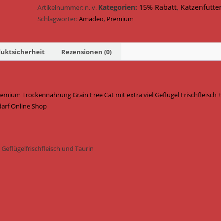
Trockennahrung
Kategorien:
15% Rabatt
,
Katzenfutte
Artikelnummer:
n. v.
Grain
Schlagwörter:
Amadeo
,
Premium
Free
Cat
uktsicherheit
Rezensionen (0)
mit
extra
viel
Geflügel
ium Trockennahrung Grain Free Cat mit extra viel Geflügel Frischfleisch 
Frischfleisch
darf Online Shop
+
Taurin
getreidefrei
4260374736585
Geflügelfrischfleisch und Taurin
-
4260374731528
Menge