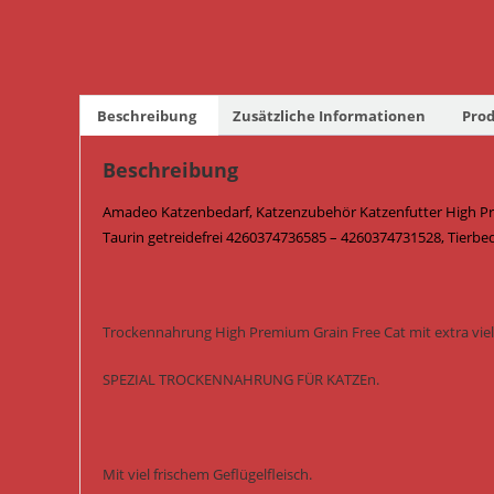
Beschreibung
Zusätzliche Informationen
Prod
Beschreibung
Amadeo Katzenbedarf, Katzenzubehör Katzenfutter High Prem
Taurin getreidefrei 4260374736585 – 4260374731528, Tierbe
Trockennahrung High Premium Grain Free Cat mit extra viel 
SPEZIAL TROCKENNAHRUNG FÜR KATZEn.
Mit viel frischem Geflügelfleisch.