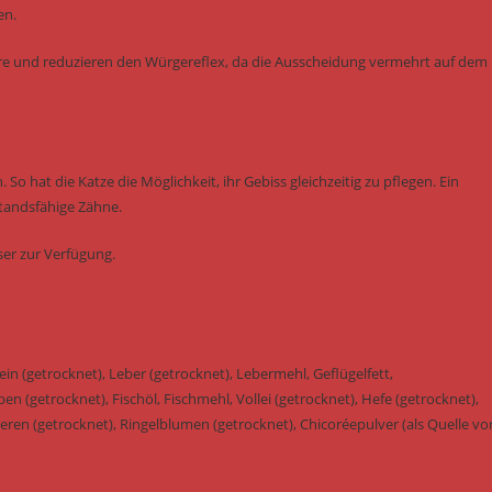
en.
e und reduzieren den Würgereflex, da die Ausscheidung vermehrt auf dem
o hat die Katze die Möglichkeit, ihr Gebiss gleichzeitig zu pflegen. Ein
tandsfähige Zähne.
ser zur Verfügung.
tein (getrocknet), Leber (getrocknet), Lebermehl, Geflügelfett,
en (getrocknet), Fischöl, Fischmehl, Vollei (getrocknet), Hefe (getrocknet),
eren (getrocknet), Ringelblumen (getrocknet), Chicoréepulver (als Quelle vo