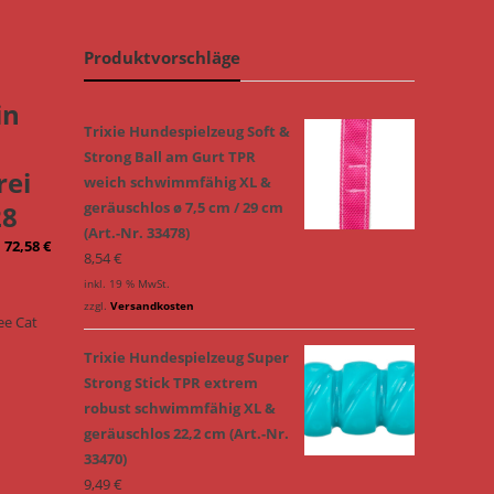
Produktvorschläge
in
Trixie Hundespielzeug Soft &
Strong Ball am Gurt TPR
rei
weich schwimmfähig XL &
geräuschlos ø 7,5 cm / 29 cm
28
(Art.-Nr. 33478)
–
72,58
€
8,54
€
inkl. 19 % MwSt.
zzgl.
Versandkosten
ee Cat
Trixie Hundespielzeug Super
Strong Stick TPR extrem
robust schwimmfähig XL &
geräuschlos 22,2 cm (Art.-Nr.
33470)
9,49
€