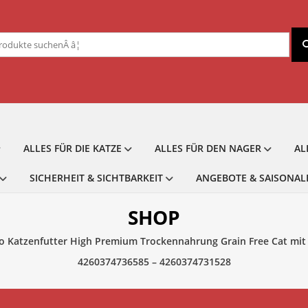
chen
ch:
ALLES FÜR DIE KATZE
ALLES FÜR DEN NAGER
AL
SICHERHEIT & SICHTBARKEIT
ANGEBOTE & SAISONAL
SHOP
 Katzenfutter High Premium Trockennahrung Grain Free Cat mit extr
4260374736585 – 4260374731528