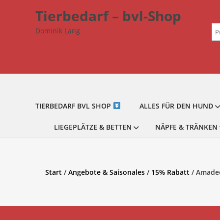
Zum
Tierbedarf – bvl-Shop
Inhalt
Su
springen
Dominik Lang
na
TIERBEDARF BVL SHOP
ALLES FÜR DEN HUND
LIEGEPLÄTZE & BETTEN
NÄPFE & TRÄNKEN
Start
/
Angebote & Saisonales
/
15% Rabatt
/ Amadeo