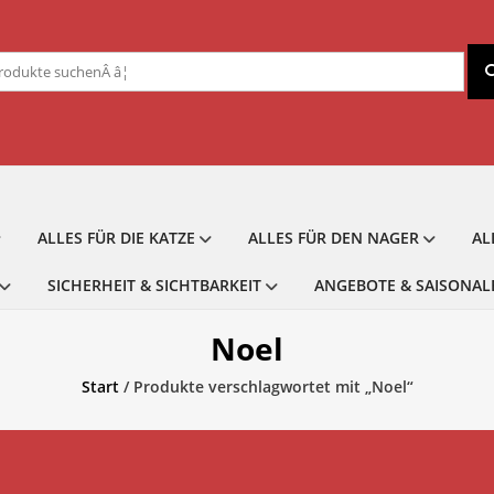
chen
ch:
ALLES FÜR DIE KATZE
ALLES FÜR DEN NAGER
AL
SICHERHEIT & SICHTBARKEIT
ANGEBOTE & SAISONAL
Noel
Start
/ Produkte verschlagwortet mit „Noel“