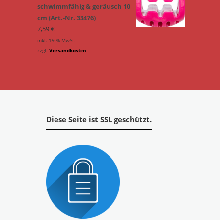
schwimmfähig & geräusch 10
cm (Art.-Nr. 33476)
7,59
€
inkl. 19 % MwSt.
zzgl.
Versandkosten
Diese Seite ist SSL geschützt.