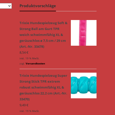
Produktvorschläge
Trixie Hundespielzeug Soft &
Strong Ball am Gurt TPR
weich schwimmfähig XL &
geräuschlos ø 7,5 cm / 29 cm
(Art.-Nr. 33478)
8,54
€
inkl. 19 % MwSt.
zzgl.
Versandkosten
Trixie Hundespielzeug Super
Strong Stick TPR extrem
robust schwimmfähig XL &
geräuschlos 22,2 cm (Art.-Nr.
33470)
9,49
€
inkl. 19 % MwSt.