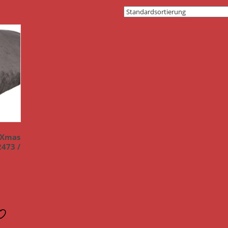
z Xmas
2473 /
n