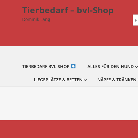
Zum
Tierbedarf – bvl-Shop
Inhalt
Su
springen
Dominik Lang
na
TIERBEDARF BVL SHOP
ALLES FÜR DEN HUND
LIEGEPLÄTZE & BETTEN
NÄPFE & TRÄNKEN