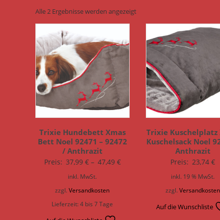
Alle 2 Ergebnisse werden angezeigt
Trixie Hundebett Xmas
Trixie Kuschelplat
Bett Noel 92471 – 92472
Kuschelsack Noel 9
/ Anthrazit
Anthrazit
Preis:
37,99
€
–
47,49
€
Preis:
23,74
€
inkl. MwSt.
inkl. 19 % MwSt.
zzgl.
Versandkosten
zzgl.
Versandkoste
Lieferzeit:
4 bis 7 Tage
Auf die Wunschliste