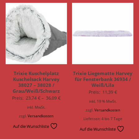
Trixie Kuschelplatz
Trixie Liegematte Harvey
Kuschelsack Harvey
für Fensterbank 36934 /
38027 – 38028 /
Weiß/Lila
Grau/Weiß/Schwarz
Preis:
11,39
€
Preis:
23,74
€
–
36,09
€
inkl. 19 % MwSt.
inkl. MwSt.
zzgl.
Versandkosten
zzgl.
Versandkosten
Lieferzeit:
4 bis 7 Tage
Auf die Wunschliste
Auf die Wunschliste