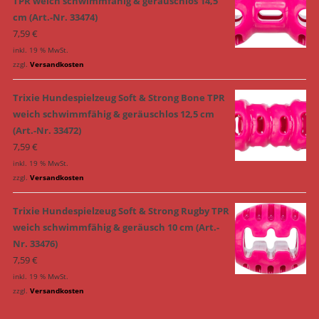
TPR weich schwimmfähig & geräuschlos 14,5
cm (Art.-Nr. 33474)
7,59
€
inkl. 19 % MwSt.
zzgl.
Versandkosten
Trixie Hundespielzeug Soft & Strong Bone TPR
weich schwimmfähig & geräuschlos 12,5 cm
(Art.-Nr. 33472)
7,59
€
inkl. 19 % MwSt.
zzgl.
Versandkosten
Trixie Hundespielzeug Soft & Strong Rugby TPR
weich schwimmfähig & geräusch 10 cm (Art.-
Nr. 33476)
7,59
€
inkl. 19 % MwSt.
zzgl.
Versandkosten