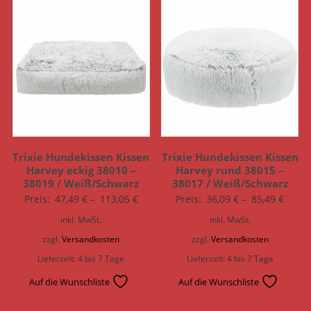
Trixie Hundekissen Kissen
Trixie Hundekissen Kissen
Harvey eckig 38010 –
Harvey rund 38015 –
38019 / Weiß/Schwarz
38017 / Weiß/Schwarz
Preis:
47,49
€
–
113,05
€
Preis:
36,09
€
–
85,49
€
inkl. MwSt.
inkl. MwSt.
zzgl.
Versandkosten
zzgl.
Versandkosten
Lieferzeit:
4 bis 7 Tage
Lieferzeit:
4 bis 7 Tage
Auf die Wunschliste
Auf die Wunschliste