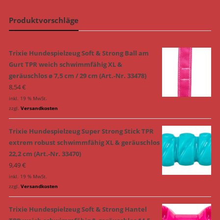
Produktvorschläge
Trixie Hundespielzeug Soft & Strong Ball am
Gurt TPR weich schwimmfähig XL &
geräuschlos ø 7,5 cm / 29 cm (Art.-Nr. 33478)
8,54
€
inkl. 19 % MwSt.
zzgl.
Versandkosten
Trixie Hundespielzeug Super Strong Stick TPR
extrem robust schwimmfähig XL & geräuschlos
22,2 cm (Art.-Nr. 33470)
9,49
€
inkl. 19 % MwSt.
zzgl.
Versandkosten
Trixie Hundespielzeug Soft & Strong Hantel