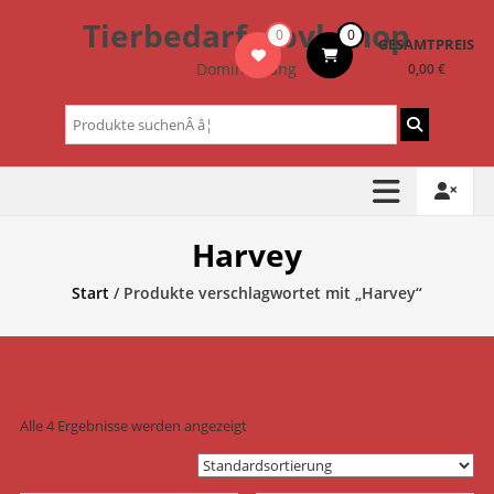
Zum
Tierbedarf – bvl-Shop
0
0
Inhalt
GESAMTPREIS
springen
Dominik Lang
0,00 €
Suchen
nach:
Harvey
Start
/ Produkte verschlagwortet mit „Harvey“
Alle 4 Ergebnisse werden angezeigt