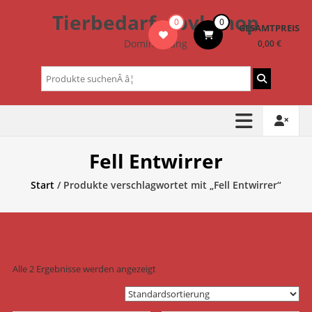
Zum
Tierbedarf – bvl-Shop
0
0
Inhalt
GESAMTPREIS
springen
Dominik Lang
0,00 €
Suchen
nach:
Fell Entwirrer
Start
/ Produkte verschlagwortet mit „Fell Entwirrer“
Alle 2 Ergebnisse werden angezeigt