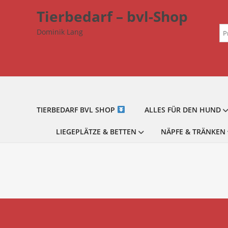
Zum
Tierbedarf – bvl-Shop
Inhalt
Su
springen
Dominik Lang
na
TIERBEDARF BVL SHOP
ALLES FÜR DEN HUND
LIEGEPLÄTZE & BETTEN
NÄPFE & TRÄNKEN