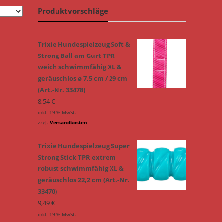
Produktvorschläge
Trixie Hundespielzeug Soft &
Strong Ball am Gurt TPR
weich schwimmfähig XL &
geräuschlos ø 7,5 cm / 29 cm
(Art.-Nr. 33478)
8,54
€
inkl. 19 % MwSt.
zzgl.
Versandkosten
Trixie Hundespielzeug Super
Strong Stick TPR extrem
robust schwimmfähig XL &
geräuschlos 22,2 cm (Art.-Nr.
33470)
9,49
€
inkl. 19 % MwSt.