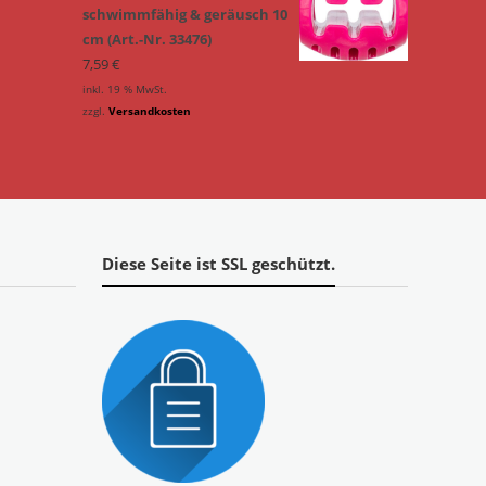
schwimmfähig & geräusch 10
cm (Art.-Nr. 33476)
7,59
€
inkl. 19 % MwSt.
zzgl.
Versandkosten
Diese Seite ist SSL geschützt.