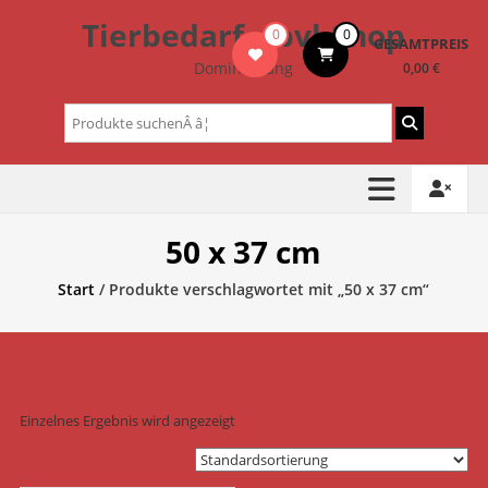
Zum
Tierbedarf – bvl-Shop
0
0
Inhalt
GESAMTPREIS
springen
Dominik Lang
0,00 €
Suchen
nach:
50 x 37 cm
Start
/ Produkte verschlagwortet mit „50 x 37 cm“
Einzelnes Ergebnis wird angezeigt