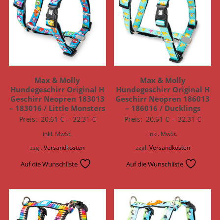
Max & Molly
Max & Molly
Hundegeschirr Original H
Hundegeschirr Original H
Geschirr Neopren 183013
Geschirr Neopren 186013
– 183016 / Little Monsters
– 186016 / Ducklings
Preis:
20,61
€
–
32,31
€
Preis:
20,61
€
–
32,31
€
inkl. MwSt.
inkl. MwSt.
zzgl.
Versandkosten
zzgl.
Versandkosten
Auf die Wunschliste
Auf die Wunschliste