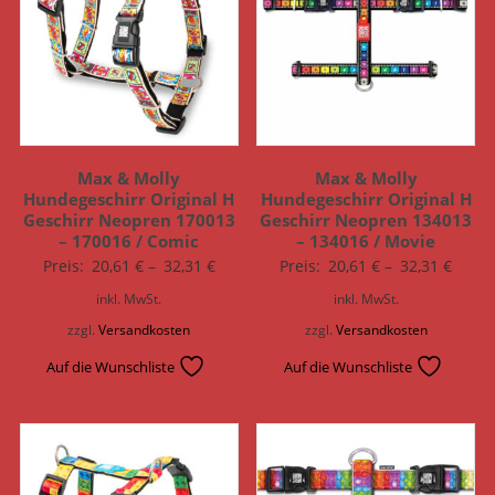
Max & Molly
Max & Molly
Hundegeschirr Original H
Hundegeschirr Original H
Geschirr Neopren 170013
Geschirr Neopren 134013
– 170016 / Comic
– 134016 / Movie
Preis:
20,61
€
–
32,31
€
Preis:
20,61
€
–
32,31
€
inkl. MwSt.
inkl. MwSt.
zzgl.
Versandkosten
zzgl.
Versandkosten
Auf die Wunschliste
Auf die Wunschliste