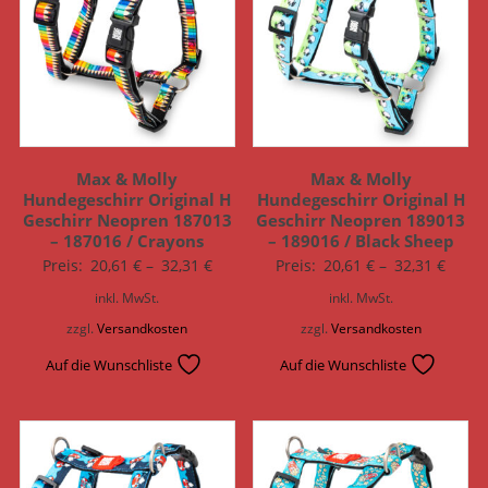
Max & Molly
Max & Molly
Hundegeschirr Original H
Hundegeschirr Original H
Geschirr Neopren 187013
Geschirr Neopren 189013
– 187016 / Crayons
– 189016 / Black Sheep
Preis:
20,61
€
–
32,31
€
Preis:
20,61
€
–
32,31
€
inkl. MwSt.
inkl. MwSt.
zzgl.
Versandkosten
zzgl.
Versandkosten
Auf die Wunschliste
Auf die Wunschliste