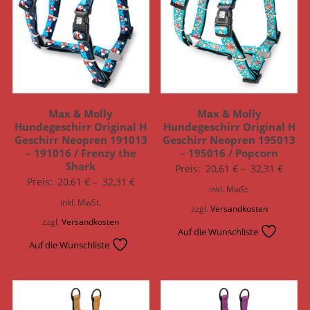
Max & Molly
Max & Molly
Hundegeschirr Original H
Hundegeschirr Original H
Geschirr Neopren 191013
Geschirr Neopren 195013
– 191016 / Frenzy the
– 195016 / Popcorn
Shark
Preis:
20,61
€
–
32,31
€
Preis:
20,61
€
–
32,31
€
inkl. MwSt.
inkl. MwSt.
zzgl.
Versandkosten
zzgl.
Versandkosten
Auf die Wunschliste
Auf die Wunschliste