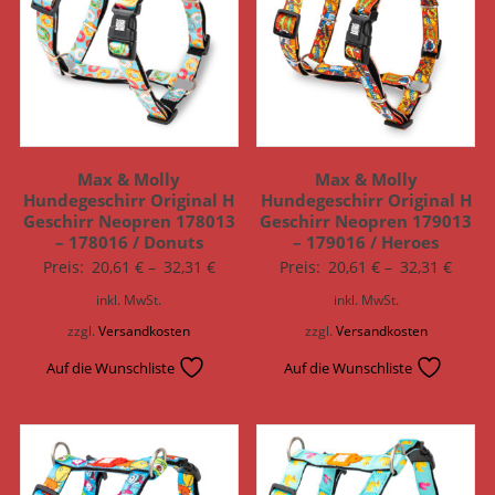
Max & Molly
Max & Molly
Hundegeschirr Original H
Hundegeschirr Original H
Geschirr Neopren 178013
Geschirr Neopren 179013
– 178016 / Donuts
– 179016 / Heroes
Preis:
20,61
€
–
32,31
€
Preis:
20,61
€
–
32,31
€
inkl. MwSt.
inkl. MwSt.
zzgl.
Versandkosten
zzgl.
Versandkosten
Auf die Wunschliste
Auf die Wunschliste