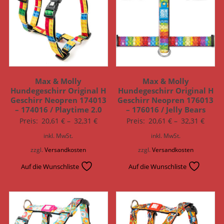
Max & Molly
Max & Molly
Hundegeschirr Original H
Hundegeschirr Original H
Geschirr Neopren 174013
Geschirr Neopren 176013
– 174016 / Playtime 2.0
– 176016 / Jelly Bears
Preis:
20,61
€
–
32,31
€
Preis:
20,61
€
–
32,31
€
inkl. MwSt.
inkl. MwSt.
zzgl.
Versandkosten
zzgl.
Versandkosten
Auf die Wunschliste
Auf die Wunschliste