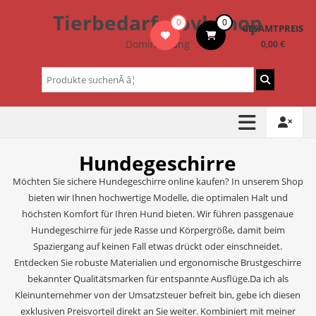
Zum
Tierbedarf – bvl-Shop
0
0
Inhalt
GESAMTPREIS
springen
Dominik Lang
0,00 €
Suchen
nach:
Hundegeschirre
Möchten Sie sichere Hundegeschirre online kaufen? In unserem Shop
bieten wir Ihnen hochwertige Modelle, die optimalen Halt und
höchsten Komfort für Ihren Hund bieten. Wir führen passgenaue
Hundegeschirre für jede Rasse und Körpergröße, damit beim
Spaziergang auf keinen Fall etwas drückt oder einschneidet.
Entdecken Sie robuste Materialien und ergonomische Brustgeschirre
bekannter Qualitätsmarken für entspannte Ausflüge.Da ich als
Kleinunternehmer von der Umsatzsteuer befreit bin, gebe ich diesen
exklusiven Preisvorteil direkt an Sie weiter. Kombiniert mit meiner