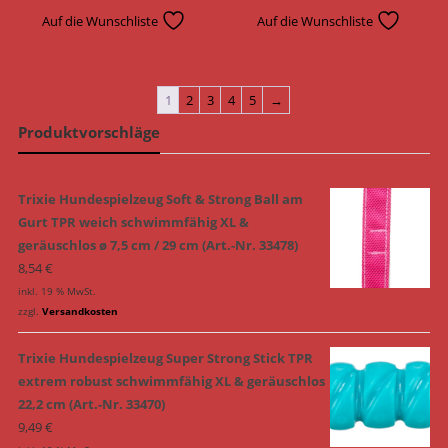
Auf die Wunschliste
Auf die Wunschliste
1
2
3
4
5
→
Produktvorschläge
Trixie Hundespielzeug Soft & Strong Ball am
Gurt TPR weich schwimmfähig XL &
geräuschlos ø 7,5 cm / 29 cm (Art.-Nr. 33478)
8,54
€
inkl. 19 % MwSt.
zzgl.
Versandkosten
Trixie Hundespielzeug Super Strong Stick TPR
extrem robust schwimmfähig XL & geräuschlos
22,2 cm (Art.-Nr. 33470)
9,49
€