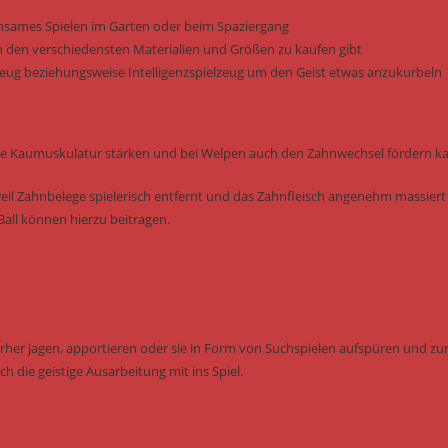
einsames Spielen im Garten oder beim Spaziergang
n den verschiedensten Materialien und Größen zu kaufen gibt
elzeug beziehungsweise Intelligenzspielzeug um den Geist etwas anzukurbeln
e die Kaumuskulatur stärken und bei Welpen auch den Zahnwechsel fördern k
il Zahnbelege spielerisch entfernt und das Zahnfleisch angenehm massiert
all können hierzu beitragen.
erher jagen, apportieren oder sie in Form von Suchspielen aufspüren und zu
h die geistige Ausarbeitung mit ins Spiel.