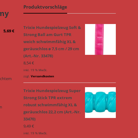
Produktvorschläge
mmy
Trixie Hundespielzeug Soft &
5,69
€
Strong Ball am Gurt TPR
weich schwimmfähig XL &
geräuschlos ø 7,5 cm / 29 cm
(Art.-Nr. 33478)
8,54
€
inkl. 19 % MwSt.
zzgl.
Versandkosten
rechtem
Trixie Hundespielzeug Super
Strong Stick TPR extrem
robust schwimmfähig XL &
an
geräuschlos 22,2 cm (Art.-Nr.
33470)
9,49
€
inkl. 19 % MwSt.