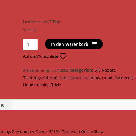
Lieferzeit:
4 bis 7 Tage
Vorrätig
Trixie
In den Warenkorb
Hundetraining
Preydummy
Auf die Wunschliste
ø
6
Kategorien:
5% Rabatt
,
Artikelnummer:
bvl12002
cm
Trainingszubehör
Schlagwörter:
Dummy
,
Hund / Spielzeug 
x
Hundetraining
,
Trixie
14
cm
32191
(0)
/
Braun
Menge
ummy, Preydummy Canvas 32191, Tierbedarf Online Shop