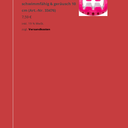
schwimmfähig & geräusch 10
cm (Art.-Nr. 33476)
7,59
€
inkl. 19 % MwSt.
zzgl.
Versandkosten