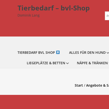
Zum
Tierbedarf – bvl-Shop
Inhalt
Su
springen
Dominik Lang
na
TIERBEDARF BVL SHOP
ALLES FÜR DEN HUND
LIEGEPLÄTZE & BETTEN
NÄPFE & TRÄNKEN
Start
/
Angebote & S