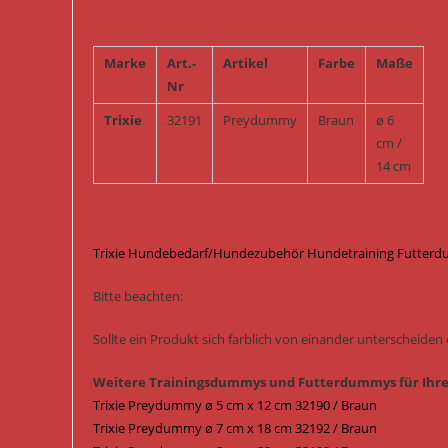
Marke
Art.-
Artikel
Farbe
Maße
Nr
Trixie
32191
Preydummy
Braun
ø 6
cm /
14 cm
Trixie Hundebedarf/Hundezubehör Hundetraining Futterd
Bitte beachten:
Sollte ein Produkt sich farblich von einander unterscheiden er
Weitere Trainingsdummys und Futterdummys für Ihr
Trixie Preydummy ø 5 cm x 12 cm 32190 / Braun
Trixie Preydummy ø 7 cm x 18 cm 32192 / Braun