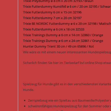
Trixie Preydummy ø 8 cm x 20 cm 32193 / Braun
Trixie Futterdummy Kunstfell ø 6 cm / 20 cm 32195 / Schwar
Trixie Futterdummy 6 cm x 15 cm 32196
Trixie Futterdummy 7 cm x 20 cm 32197
Trixie BE NORDIC Futterdummy ø 6 x 20 cm 32198 / Mattsc
Trixie Futterdummy ø 6 cm x 18 cm 32533
Trixie Trainings Dummy ø 6 cm x 14 cm 32860 / Orange
Trixie Trainings Dummy ø 6 cm x 24 cm 32861 / Orange
Hunter Dummy Trient 30 cm / 49 cm 65896 / Rot
Wie wäre es mit einem neuen interessanten Hundespielzeug 
Sicherlich finden Sie hier im Tierbedarf bvl online Shop et
Spielzeug für Hunde gibt es in den verschiedensten Variant
Hunde.
Zerrspielzeug wie ein Spieltau aus Baumwolle/Polyester 
schwimmfähiges Hundespielzeug für den Sommer oder m