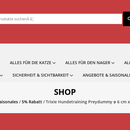
chen
ch:
ALLES FÜR DIE KATZE
ALLES FÜR DEN NAGER
AL
SICHERHEIT & SICHTBARKEIT
ANGEBOTE & SAISONAL
SHOP
aisonales
/
5% Rabatt
/ Trixie Hundetraining Preydummy ø 6 cm x