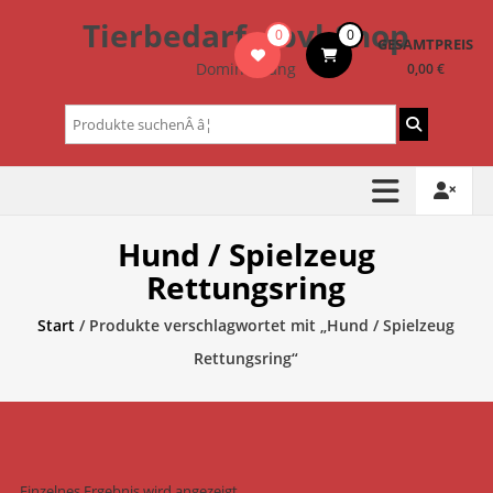
Zum
Tierbedarf – bvl-Shop
0
0
Inhalt
GESAMTPREIS
springen
Dominik Lang
0,00 €
Suchen
nach:
Hund / Spielzeug
Rettungsring
Start
/ Produkte verschlagwortet mit „Hund / Spielzeug
Rettungsring“
Einzelnes Ergebnis wird angezeigt