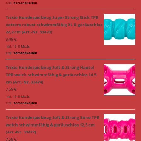
zzgl.
Versandkosten
Trixie Hundespielzeug Super Strong Stick TPR
extrem robust schwimmfähig XL & geräuschlos
22,2 cm (Art.-Nr. 33470)
9,49
€
inkl. 19 % MwSt.
zzgl.
Versandkosten
Trixie Hundespielzeug Soft & Strong Hantel
TPR weich schwimmfähig & geräuschlos 14,5
cm (Art.-Nr. 33474)
7,59
€
inkl. 19 % MwSt.
zzgl.
Versandkosten
Trixie Hundespielzeug Soft & Strong Bone TPR
weich schwimmfähig & geräuschlos 12,5 cm
(Art.-Nr. 33472)
7,59
€