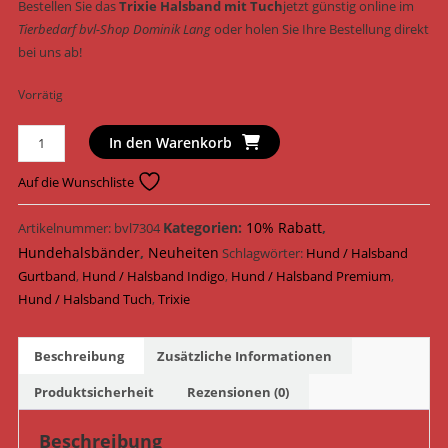
Bestellen Sie das
Trixie Halsband mit Tuch
jetzt günstig online im
Tierbedarf bvl-Shop Dominik Lang
oder holen Sie Ihre Bestellung direkt
bei uns ab!
Vorrätig
Trixie
In den Warenkorb
Premium
Halsband
Auf die Wunschliste
mit
Tuch
Kategorien:
10% Rabatt
,
Artikelnummer:
bvl7304
M–
Hundehalsbänder
,
Neuheiten
Schlagwörter:
Hund / Halsband
L
Gurtband
,
Hund / Halsband Indigo
,
Hund / Halsband Premium
,
43–
Hund / Halsband Tuch
,
Trixie
55
cm
Beschreibung
Zusätzliche Informationen
Indigo
30924
Produktsicherheit
Rezensionen (0)
|
bvl-
Beschreibung