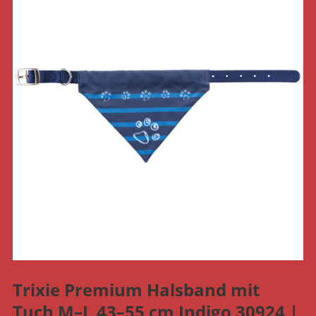
Trixie Premium Halsband mit
Tuch M–L 43–55 cm Indigo 30924 |