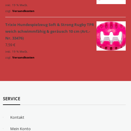
inkl. 19 % MwSt.
zzgl.
Versandkosten
Trixie Hundespielzeug Soft & Strong Rugby TPR
weich schwimmfähig & geräusch 10 cm (Art.-
Nr. 33476)
7,59
€
inkl. 19 % MwSt.
zzgl.
Versandkosten
SERVICE
Kontakt
Mein Konto