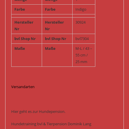
Farbe
Farbe
Indigo
Hersteller
Hersteller
30924
Nr
Nr
bvl Shop Nr
bvl Shop Nr
bvl7304
Maße
Maße
M-L / 43 –
55 cm /
25 mm
Versandarten
Hier geht es zur Hundepension.
Hundetraining bvl & Tierpension Dominik Lang