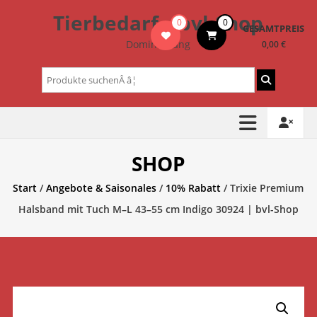
Zum
Tierbedarf – bvl-Shop
0
0
Inhalt
GESAMTPREIS
springen
Dominik Lang
0,00 €
Suchen
nach:
SHOP
Start
/
Angebote & Saisonales
/
10% Rabatt
/ Trixie Premium
Halsband mit Tuch M–L 43–55 cm Indigo 30924 | bvl-Shop