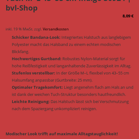
bvl-Shop
8,09
€
inkl. 19 % MwSt.
zzgl.
Versandkosten
Schicker Bandana-Look:
Integriertes Halstuch aus langlebigem
Polyester macht das Halsband zu einem echten modischen
Blickfang.
Hochwertiges Gurtband:
Robustes Nylon-Material sorgt für
hohe Reißfestigkeit und langanhaltende Zuverlässigkeit im Alltag.
Stufenlos verstellbar:
In der Größe M–L flexibel von 43–55 cm
Halsumfang anpassbar (Gurtbreite: 25 mm).
Optimaler Tragekomfort:
Liegt angenehm flach am Hals an und
ist dank der weichen Tuch-Struktur besonders hautfreundlich.
Leichte Reinigung:
Das Halstuch lässt sich bei Verschmutzung
nach dem Spaziergang unkompliziert reinigen.
Modischer Look trifft auf maximale Alltagstauglichkeit!