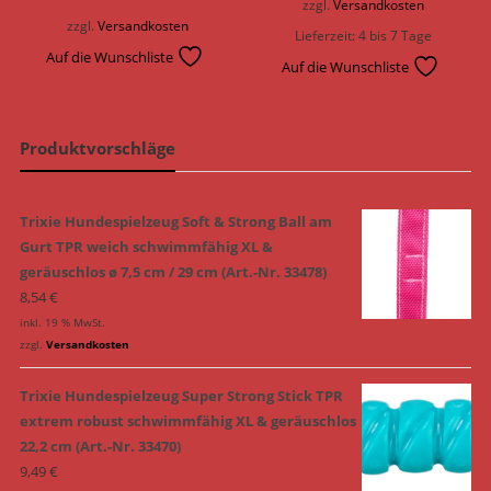
zzgl.
Versandkosten
zzgl.
Versandkosten
Lieferzeit:
4 bis 7 Tage
Auf die Wunschliste
Auf die Wunschliste
Produktvorschläge
Trixie Hundespielzeug Soft & Strong Ball am
Gurt TPR weich schwimmfähig XL &
geräuschlos ø 7,5 cm / 29 cm (Art.-Nr. 33478)
8,54
€
inkl. 19 % MwSt.
zzgl.
Versandkosten
Trixie Hundespielzeug Super Strong Stick TPR
extrem robust schwimmfähig XL & geräuschlos
22,2 cm (Art.-Nr. 33470)
9,49
€