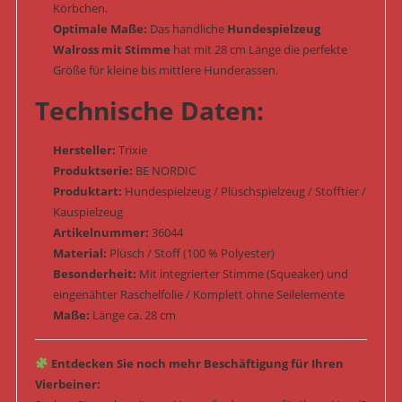
Körbchen.
Optimale Maße:
Das handliche
Hundespielzeug
Walross mit Stimme
hat mit 28 cm Länge die perfekte
Größe für kleine bis mittlere Hunderassen.
Technische Daten:
Hersteller:
Trixie
Produktserie:
BE NORDIC
Produktart:
Hundespielzeug / Plüschspielzeug / Stofftier /
Kauspielzeug
Artikelnummer:
36044
Material:
Plüsch / Stoff (100 % Polyester)
Besonderheit:
Mit integrierter Stimme (Squeaker) und
eingenähter Raschelfolie / Komplett ohne Seilelemente
Maße:
Länge ca. 28 cm
Entdecken Sie noch mehr Beschäftigung für Ihren
Vierbeiner: