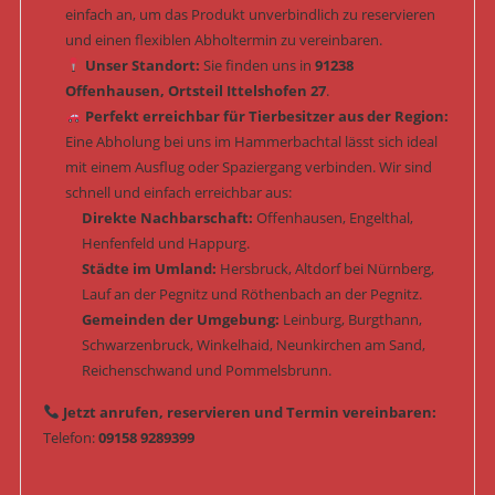
einfach an, um das Produkt unverbindlich zu reservieren
und einen flexiblen Abholtermin zu vereinbaren.
Unser Standort:
Sie finden uns in
91238
Offenhausen, Ortsteil Ittelshofen 27
.
Perfekt erreichbar für Tierbesitzer aus der Region:
Eine Abholung bei uns im Hammerbachtal lässt sich ideal
mit einem Ausflug oder Spaziergang verbinden. Wir sind
schnell und einfach erreichbar aus:
Direkte Nachbarschaft:
Offenhausen, Engelthal,
Henfenfeld und Happurg.
Städte im Umland:
Hersbruck, Altdorf bei Nürnberg,
Lauf an der Pegnitz und Röthenbach an der Pegnitz.
Gemeinden der Umgebung:
Leinburg, Burgthann,
Schwarzenbruck, Winkelhaid, Neunkirchen am Sand,
Reichenschwand und Pommelsbrunn.
Jetzt anrufen, reservieren und Termin vereinbaren:
Telefon:
09158 9289399