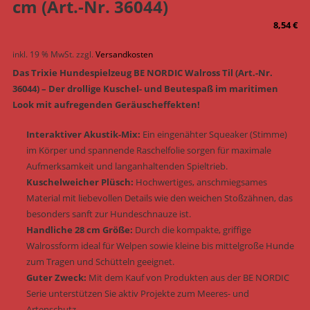
cm (Art.-Nr. 36044)
8,54
€
inkl. 19 % MwSt.
zzgl.
Versandkosten
Das Trixie Hundespielzeug BE NORDIC Walross Til (Art.-Nr.
36044) – Der drollige Kuschel- und Beutespaß im maritimen
Look mit aufregenden Geräuscheffekten!
Interaktiver Akustik-Mix:
Ein eingenähter Squeaker (Stimme)
im Körper und spannende Raschelfolie sorgen für maximale
Aufmerksamkeit und langanhaltenden Spieltrieb.
Kuschelweicher Plüsch:
Hochwertiges, anschmiegsames
Material mit liebevollen Details wie den weichen Stoßzähnen, das
besonders sanft zur Hundeschnauze ist.
Handliche 28 cm Größe:
Durch die kompakte, griffige
Walrossform ideal für Welpen sowie kleine bis mittelgroße Hunde
zum Tragen und Schütteln geeignet.
Guter Zweck:
Mit dem Kauf von Produkten aus der BE NORDIC
Serie unterstützen Sie aktiv Projekte zum Meeres- und
Artenschutz.