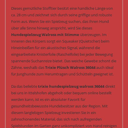
Dieses gemütliche Stofftier besitzt eine handliche Länge von
ca. 28 cm und zeichnet sich durch seine griffige und robuste
Form aus. Wenn Sie ein Spielzeug suchen, das Ihren Hund
über alle Sinne hinweg anspricht, wird Sie dieses
Hundespielzeug Walross mit Stimme
überzeugen. Im
Inneren des Körpers sorgt ein Squeaker (Quietscher) beim
Hineinbeißen für ein akustisches Signal, während die
eingearbeitete Knisterfolie (Raschelfolie) bei jeder Bewegung
spannende Suchanreize bietet. Das weiche Gewebe schont die
Zähne, weshalb das
Trixie Plüsch Walross 36044
auch ideal
für Junghunde zum Herumtragen und Schütteln geeignet ist.
Da das beliebte
trixie hundespielzeug walross 36044
direkt
bei uns in Ittelshofen abgeholt oder bequem online bestellt
werden kann, ist es ein absoluter Favorit für
gesundheitsbewusste Hundebesitzer aus der Region. Mit
diesem langlebigen Spielzeug investieren Sie in ein
zahnschonendes Material, das sich nach aufregenden
Spielstunden im Garten ganz unkompliziert von Hand reinigen