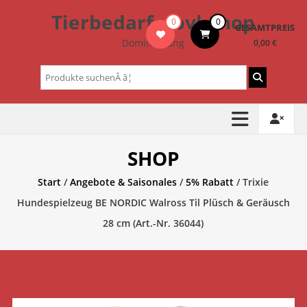
Zum
Tierbedarf – bvl-Shop
0
0
Inhalt
GESAMTPREIS
springen
Dominik Lang
0,00 €
Suchen
nach:
SHOP
Start
/
Angebote & Saisonales
/
5% Rabatt
/ Trixie
Hundespielzeug BE NORDIC Walross Til Plüsch & Geräusch
28 cm (Art.-Nr. 36044)