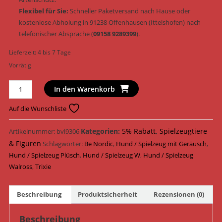
Flexibel für Sie:
Schneller Paketversand nach Hause oder
kostenlose Abholung in 91238 Offenhausen (Ittelshofen) nach
telefonischer Absprache (
09158 9289399
).
Lieferzeit:
4 bis 7 Tage
Vorrätig
Trixie
In den Warenkorb
Hundespielzeug
BE
Auf die Wunschliste
NORDIC
Walross
Kategorien:
5% Rabatt
,
Spielzeugtiere
Artikelnummer:
bvl9306
Til
& Figuren
Schlagwörter:
Be Nordic
,
Hund / Spielzeug mit Geräusch
,
Plüsch
Hund / Spielzeug Plüsch
,
Hund / Spielzeug W
,
Hund / Spielzeug
&
Walross
,
Trixie
Geräusch
28
Beschreibung
Produktsicherheit
Rezensionen (0)
cm
(Art.-
Beschreibung
Nr.