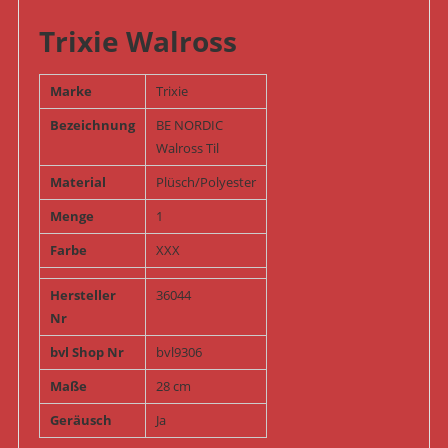
Trixie Walross
Marke
Trixie
Bezeichnung
BE NORDIC
Walross Til
Material
Plüsch/Polyester
Menge
1
Farbe
XXX
Hersteller
36044
Nr
bvl Shop Nr
bvl9306
Maße
28 cm
Geräusch
Ja